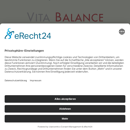
Vita Balance GmbH
Meerfeldstr. 73
68163 Mannheim
0621 83 25 433
info@vitabalance-ma.de
© 2018 · Vita Balance · Medical Fitness & Medical Wellness
Impressum
|
Datenschutz