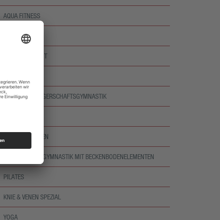
AQUA FITNESS
AQUA ZUMBA®
AQUA RÜCKENFIT
AQUA POWER
AQUA SCHWANGERSCHAFTSGYMNASTIK
RÜCKEN FIT
BAUCH & RÜCKEN
WIRBELSÄULENGYMNASTIK MIT BECKENBODENELEMENTEN
PILATES
KNIE & VENEN SPEZIAL
YOGA