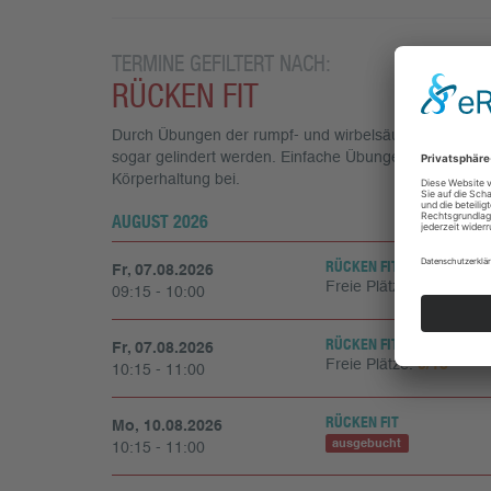
TERMINE GEFILTERT NACH:
RÜCKEN FIT
Durch Übungen der rumpf- und wirbelsäulenstabilisi
sogar gelindert werden. Einfache Übungen zur Mobilis
Körperhaltung bei.
AUGUST 2026
RÜCKEN FIT
Fr, 07.08.2026
Freie Plätze:
2/18
09:15 - 10:00
RÜCKEN FIT
Fr, 07.08.2026
Freie Plätze:
6/18
10:15 - 11:00
RÜCKEN FIT
Mo, 10.08.2026
ausgebucht
10:15 - 11:00