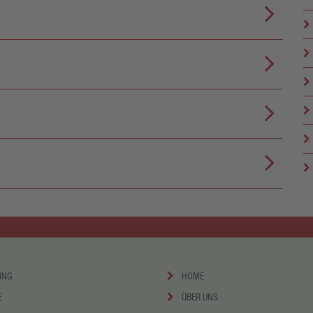
ING
HOME
E
ÜBER UNS