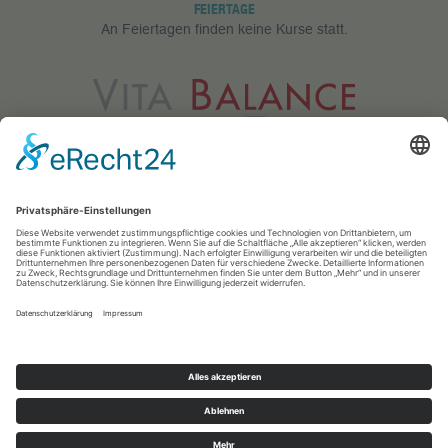
FEIERTAGE
An Feiertagen finden keine Kurse statt.
Vita Balance GmbH
Meerfeldstr. 73
68163 Mannheim
0621 83 25 433
info@vitabalance-ma.de
© 2018 · Vita Balance · Medical Fitness & Medical Wellness
Impressum
|
Datenschutz