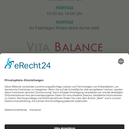
FEIERTAGE
10:00 bis 14:00 Uhr
FEIERTAGE
An Feiertagen finden keine Kurse statt.
Vita Balance GmbH
Meerfeldstr. 73
68163 Mannheim
0621 83 25 433
info@vitabalance-ma.de