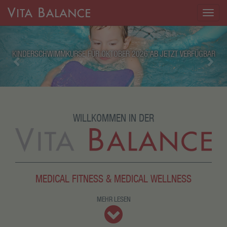
Togg
navig
Previous
Nex
KINDERSCHWIMMKURSE FÜR OKTOBER 2026 AB JETZT VERFÜGBAR
WILLKOMMEN IN DER
MEDICAL FITNESS & MEDICAL WELLNESS
MEHR LESEN