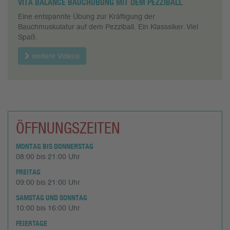
VITA BALANCE BAUCHÜBUNG MIT DEM PEZZIBALL
Mehr Informationen
Eine entspannte Übung zur Kräftigung der
Bauchmuskulatur auf dem Pezziball. Ein Klasssiker. Viel
Akzeptieren
Spaß.
powered by
Usercentrics Consent
weitere Videos
Management Platform
&
eRecht24
ÖFFNUNGSZEITEN
MONTAG BIS DONNERSTAG
08:00 bis 21:00 Uhr
FREITAG
09:00 bis 21:00 Uhr
SAMSTAG UND SONNTAG
10:00 bis 16:00 Uhr
FEIERTAGE